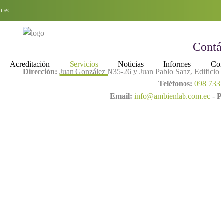
m.ec
Contá
Acreditación
Servicios
Noticias
Informes
Con
Dirección:
Juan González N35-26 y Juan Pablo Sanz, Edificio T
Teléfonos:
098 733
Email:
info@ambienlab.com.ec
-
P