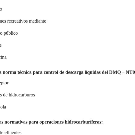
io
ines recreativos mediante
do público
e
rina
a norma técnica para control de descarga líquidas del DMQ – NT0
eptor
s de hidrocarburos
cola
as normativas para operaciones hidrocarburíferas:
de efluentes