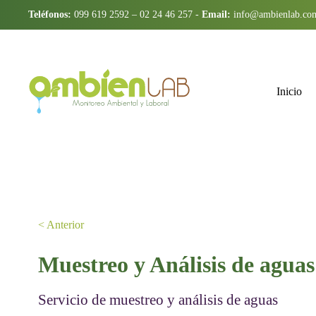
Teléfonos:
099 619 2592
–
02 24 46 257
-
Email:
info@ambienlab.co
Inicio
< Anterior
Muestreo y Análisis de aguas
Servicio de muestreo y análisis de aguas